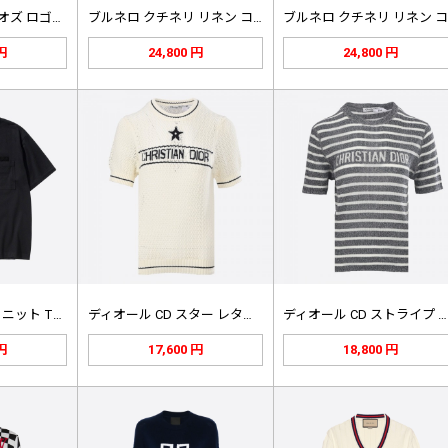
アクネ ストゥディオズ ロゴ刺繍ニッ…
ブルネロ クチネリ リネン コットン…
 円
24,800 円
24,800 円
ボッテガ ヴェネタ ニット Tシャツ
ディオール CD スター レター オ…
ディオール CD ストライプ リネン…
 円
17,600 円
18,800 円