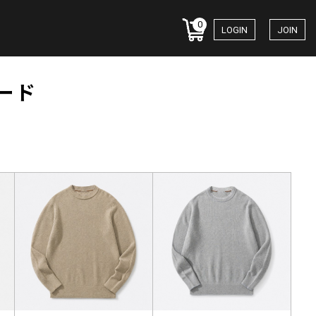
0
LOGIN
JOIN
ード