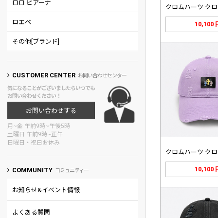
ロロ ピアーナ
ロエベ
10,100
その他[ブランド]
CUSTOMER CENTER
お問い合わせセンター
気になることがございましたらいつでも
お問い合わせください！
お問い合わせする
月~金 午前9時~午後5時
土曜日 午前9時~正午
日曜日・祝日お休み
10,100
COMMUNITY
コミュニティー
お知らせ&イベント情報
よくある質問