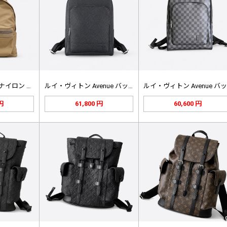
サンローラン City ナイロン レ…
ルイ・ヴィトン Avenue バック…
 円
61,800 円
60,600 円