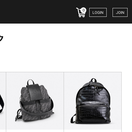
0
LOGIN
JOIN
ク