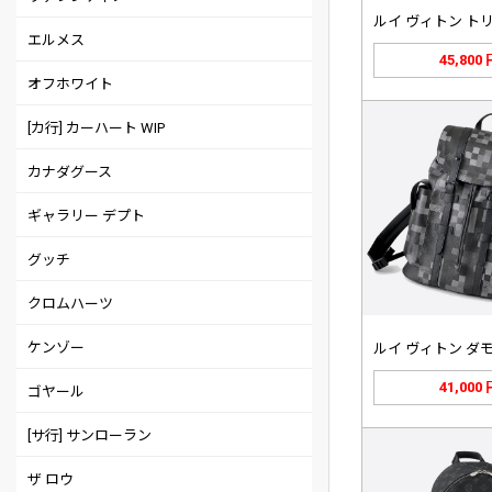
エルメス
45,800
オフホワイト
[カ行] カーハート WIP
カナダグース
ギャラリー デプト
グッチ
クロムハーツ
ケンゾー
41,000
ゴヤール
[サ行] サンローラン
ザ ロウ