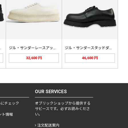
スアップPla…
ジル・サンダーレースアッププラットフ…
ジル・サンダースタッドダービーシュー…
32,600 円
46,600 円
OUR SERVICES
めにチェック
オブリックショップから提供する
サビースです。必ずお読みくださ
い。
ント情報
せ
注文配送案内