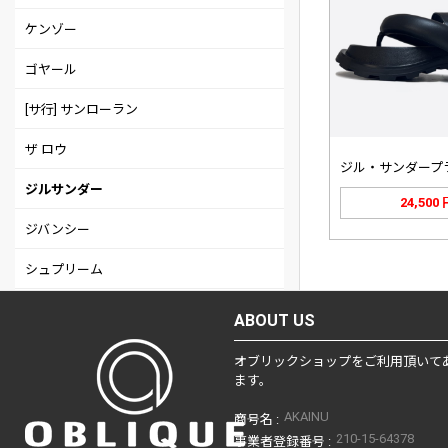
ケンゾー
ゴヤール
[サ行] サンローラン
ザ ロウ
ジルサンダー
24,500
ジバンシー
シュプリーム
シャネル
ABOUT US
ステューシー
オブリックショップをご利用頂いて
ます。
ストンアイランド
AKAINU
商号名 :
セント マイケル
210-15-64378
事業者登録番号 :