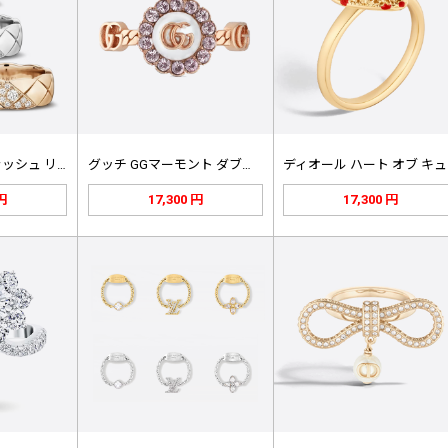
シャネル ココ クラッシュ リング …
グッチ GGマーモント ダブルG フ…
デ
 円
17,300 円
17,300 円