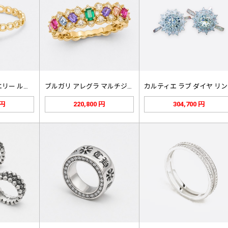
18Kファインジュエリー ルビー チ…
ブルガリ アレグラ マルチジェムスト…
カ
 円
220,800 円
304,700 円