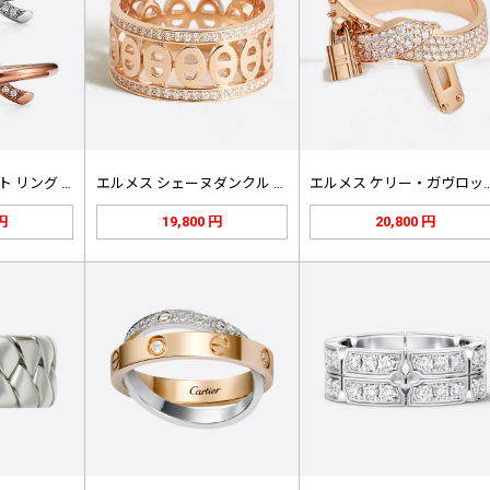
ティファニー ノット リング 703…
エルメス シェーヌダンクル ディヴァ…
エルメス ケリー・ガヴ
 円
19,800 円
20,800 円